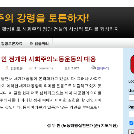
의 강령을 토론하자!
 활성화로 사회주의 정당 건설의 사상적 토대를 형성하자
강령토론자료
더 읽을꺼리
인 전개와 사회주의노동운동의 대응
강령토론
31 comments
조회:7,873
인쇄하기
접어들면서 세계대공황이 본격화하고 있습니다. 그러나 사회주
Log
까지 이러한 세계대공황의 의미를 온몸으로 체감하고 있지 못
Us
니다. 이 글은 현재 더욱 심화되고 있는 세계 대공황의 의미를
회주의자들이 이러한 정세 속에서 어떠한 실천을 할 것인가에
Pa
성된 것입니다. 동지여러분의 일독과 많은 의견을 부탁드립니
성 두 현 (노동해방실천연대(준) 지도위원)