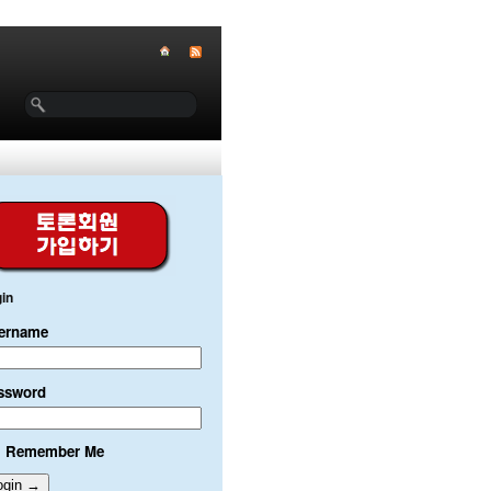
in
ername
ssword
Remember Me