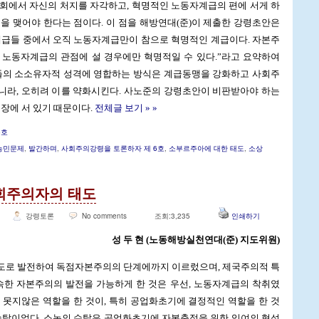
회에서 자신의 처지를 자각하고, 혁명적인 노동자계급의 편에 서게 하
을 맺어야 한다는 점이다. 이 점을 해방연대(준)이 제출한 강령초안은
계급들 중에서 오직 노동자계급만이 참으로 혁명적인 계급이다. 자본주
 노동자계급의 관점에 설 경우에만 혁명적일 수 있다.”라고 요약하여
이들의 소소유자적 성격에 영합하는 방식은 계급동맹을 강화하고 사회주
니라, 오히려 이를 약화시킨다. 사노준의 강령초안이 비판받아야 하는
입장에 서 있기 때문이다.
전체글 보기 » »
6호
농민문제
,
발간하며
,
사회주의강령을 토론하자 제 6호
,
소부르주아에 대한 태도
,
소상
회주의자의 태도
강령토론
No comments
조회:3,235
인쇄하기
성 두 현 (노동해방실천연대(준) 지도위원)
도로 발전하여 독점자본주의의 단계에까지 이르렀으며, 제국주의적 특
속한 자본주의의 발전을 가능하게 한 것은 우선, 노동자계급의 착취였
 못지않은 역할을 한 것이, 특히 공업화초기에 결정적인 역할을 한 것
수탈이었다. 소농의 수탈은 공업화초기에 자본축적을 위한 잉여의 형성