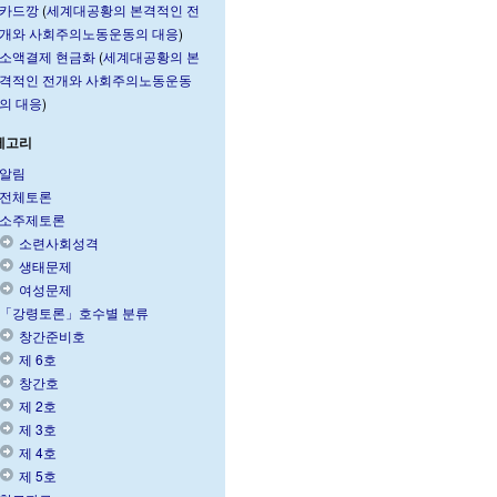
카드깡
(
세계대공황의 본격적인 전
개와 사회주의노동운동의 대응
)
소액결제 현금화
(
세계대공황의 본
격적인 전개와 사회주의노동운동
의 대응
)
테고리
알림
전체토론
소주제토론
소련사회성격
생태문제
여성문제
「강령토론」호수별 분류
창간준비호
제 6호
창간호
제 2호
제 3호
제 4호
제 5호