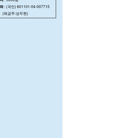
좌
: (국민) 601101-04-007715
예금주:성두현)