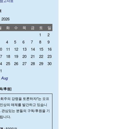
참고자료
력
 2026
월
화
수
목
금
토
일
1
2
4
5
6
7
8
9
0
11
12
13
14
15
16
7
18
19
20
21
22
23
4
25
26
27
28
29
30
1
 Aug
독/후원]
사회주의 강령을 토론하자!'는 오프
인상의 매체를 발간하고 있습니
. 관심있는 분들의 구독/후원을 기
립니다.
격
: 5000원