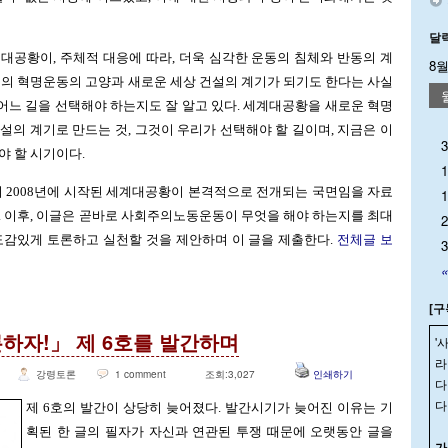
달
대공황이, 주체적 대응에 따라, 더욱 심각한 운동의 침체와 반동의 계
8월
주의 혁명운동의 고양과 새로운 세상 건설의 계기가 되기도 한다는 사실
 어느 길을 선택해야 하는지도 잘 알고 있다. 세계대공황을 새로운 혁명
설의 계기로 만드는 것, 그것이 우리가 선택해야 할 길이며, 지금은 이
3
야 할 시기이다.
1
이 2008년에 시작된 세계대공황이 본격적으로 전개되는 국면임을 자료
1
. 이후, 이글은 곧바로 사회주의노동운동이 무엇을 해야 하는지를 최대
2
도감있게 토론하고 실천할 것을 제안하며 이 글을 제출한다.
전체글 보
3
«
[구
하자!」 제 6호를 발간하며
'
라
강령토론
1 comment
조회:3,027
인쇄하기
다
다
제 6호의 발간이 상당히 늦어졌다. 발간시기가 늦어진 이유는 기
획된 한 글의 필자가 자신과 연관된 투쟁 때문에 오랫동안 글을
가