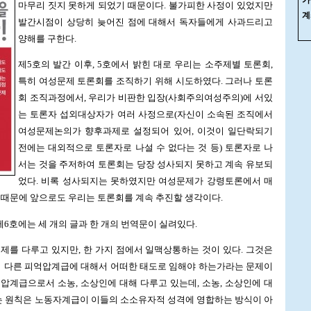
마무리 짓지 못하게 되었기 때문이다. 불가피한 사정이 있었지만
계
발간시점이 상당히 늦어진 점에 대해서 독자들에게 사과드리고
(
양해를 구한다.
제5호의 발간 이후, 5호에서 밝힌 대로 우리는 소주제별 토론회,
특히 여성문제 토론회를 조직하기 위해 시도하였다. 그러나 토론
회 조직과정에서, 우리가 비판한 입장(사회주의여성주의)에 서있
는 토론자 섭외대상자가 여러 사정으로(자신이 소속된 조직에서
여성문제논의가 향후과제로 설정되어 있어, 이것이 일단락되기
전에는 대외적으로 토론자로 나설 수 없다는 것 등) 토론자로 나
서는 것을 주저하여 토론회는 당장 성사되지 못하고 계속 유보되
었다. 비록 성사되지는 못하였지만 여성문제가 강령토론에서 매
 때문에 앞으로도 우리는 토론회를 계속 추진할 생각이다.
호에는 세 개의 글과 한 개의 번역문이 실려있다.
제를 다루고 있지만, 한 가지 점에서 일맥상통하는 것이 있다. 그것은
다른 피억압계급에 대해서 어떠한 태도로 임해야 하는가라는 문제이
압계급으로서 소농, 소상인에 대해 다루고 있는데, 소농, 소상인에 대
되는 원칙은 노동자계급이 이들의 소소유자적 성격에 영합하는 방식이 아