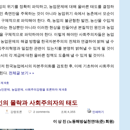
의 위기를 정확히 파악하고, 농업문제에 대해 올바른 태도를 결정하
인 측면만을 주목하는 것이 아니라 농업위기 속에서 농촌에서 모순이
 구체적으로 파악해야 한다. 즉, 농업의 불균형한 발전, 농산물 수입개
이라는 현상뿐만 아니라 이러한 현상을 만들어낸 본질적인 원인과 농업
을 구체적으로 파악하여야 한다. 이렇게 해야만 사회주의자들은 농업
 농업문제의 해결 방향을 한국자본주의의 전체와 연결하여 밝혀 낼 수
회주의혁명과 밀접한 관련이 있는지를 분명히 밝혀낼 수 있게 될 것이
서의 각 계급에 대한 올바른 정책도 도출해 낼 수 있게 될 것이다.
먼저 한국농업에서의 자본주의화를 검토한 후, 이에 기초하여 사회주의
힌다.
전체글 보기 » »
,
제 6호
농민문제
,
농업문제
,
사회주의강령을 토론하자 제 6호
인의 몰락과 사회주의자의 태도
강령토론
2 comments
조회:4,355
인쇄하기
이 상 진 (노동해방실천연대(준) 회원)